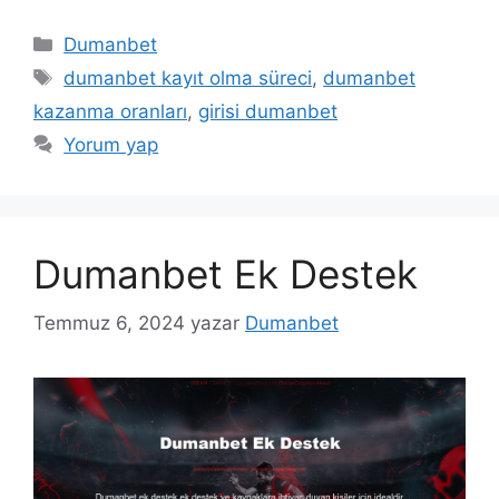
Kategoriler
Dumanbet
Etiketler
dumanbet kayıt olma süreci
,
dumanbet
kazanma oranları
,
girisi dumanbet
Yorum yap
Dumanbet Ek Destek
Temmuz 6, 2024
yazar
Dumanbet