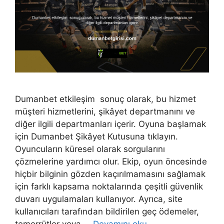
Dumanbet etkileşim sonuç olarak, bu hizmet
müşteri hizmetlerini, şikâyet departmanını ve
diğer ilgili departmanları içerir. Oyuna başlamak
için Dumanbet Şikâyet Kutusuna tıklayın.
Oyuncuların küresel olarak sorgularını
çözmelerine yardımcı olur. Ekip, oyun öncesinde
hiçbir bilginin gözden kaçırılmamasını sağlamak
için farklı kapsama noktalarında çeşitli güvenlik
duvarı uygulamaları kullanıyor. Ayrıca, site
kullanıcıları tarafından bildirilen geç ödemeler,