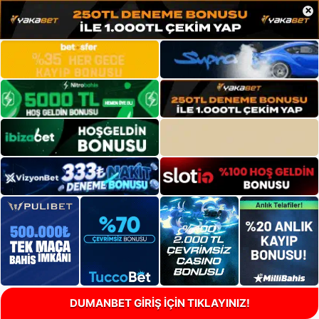
×
DUMANBET GİRİŞ İÇİN TIKLAYINIZ!