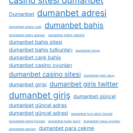
casino sitesi dumanbet
dumanbet adresi
Dumanbet
dumanbet bahis
dumanbet analiz rulet
dumanbet bahis alanları
dumanbet bahis sektörü
dumanbet bahis sitesi
dumanbet bahis tutkunları
dumanbet bingo
dumanbet canlı bahis
dumanbet casino oyunları
dumanbet casino sitesi
dumanbet gelir akışı
dumanbet giris twitter
dumanbet girisi
dumanbet giriş
dumanbet güncel
dumanbet güncel adres
dumanbet güncel adresi
dumanbet hızlı etkili hizmet
dumanbet kalite hizmeti
dumanbet kolay kayıt
dumanbet masa oyunları
dumanbet para çekme
dumanbet maçları