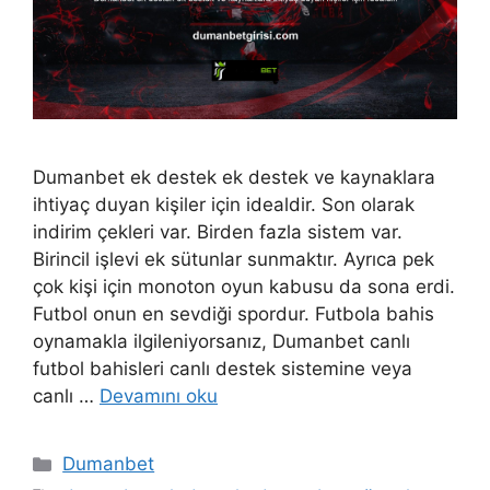
Dumanbet ek destek ek destek ve kaynaklara
ihtiyaç duyan kişiler için idealdir. Son olarak
indirim çekleri var. Birden fazla sistem var.
Birincil işlevi ek sütunlar sunmaktır. Ayrıca pek
çok kişi için monoton oyun kabusu da sona erdi.
Futbol onun en sevdiği spordur. Futbola bahis
oynamakla ilgileniyorsanız, Dumanbet canlı
futbol bahisleri canlı destek sistemine veya
canlı …
Devamını oku
Kategoriler
Dumanbet