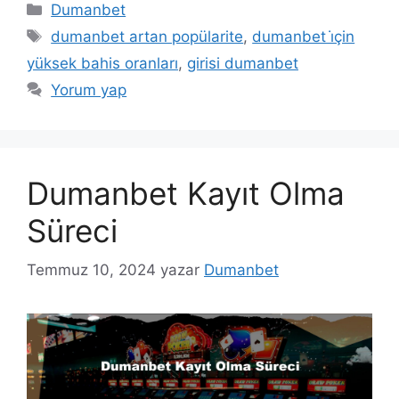
Kategoriler
Dumanbet
Etiketler
dumanbet artan popülarite
,
dumanbet i̇çin
yüksek bahis oranları
,
girisi dumanbet
Yorum yap
Dumanbet Kayıt Olma
Süreci
Temmuz 10, 2024
yazar
Dumanbet