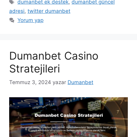
Etiketler
dumanbet ek destek
,
dumanbet güncel
adresi
,
twitter dumanbet
Yorum yap
Dumanbet Casino
Stratejileri
Temmuz 3, 2024
yazar
Dumanbet