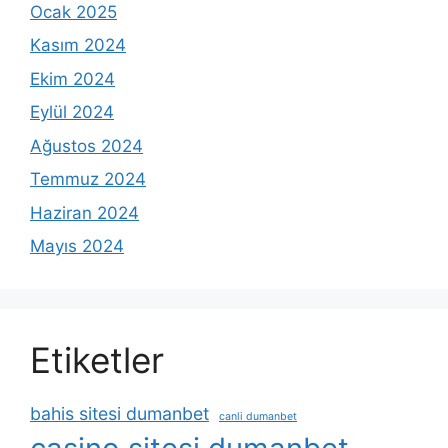
Ocak 2025
Kasım 2024
Ekim 2024
Eylül 2024
Ağustos 2024
Temmuz 2024
Haziran 2024
Mayıs 2024
Etiketler
bahis sitesi dumanbet
canli dumanbet