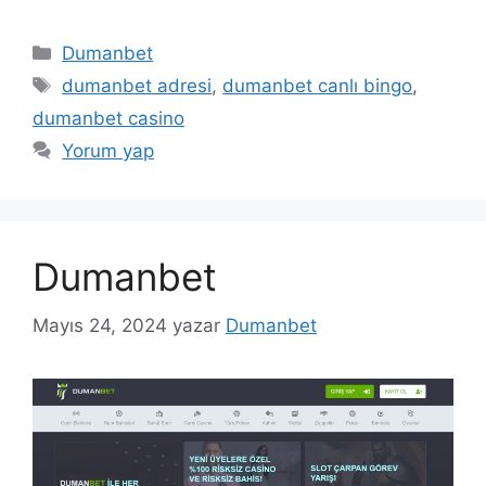
Kategoriler
Dumanbet
Etiketler
dumanbet adresi
,
dumanbet canlı bingo
,
dumanbet casino
Yorum yap
Dumanbet
Mayıs 24, 2024
yazar
Dumanbet