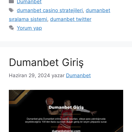
Kategoriler
Dumanbet
Etiketler
dumanbet casino stratejileri
,
dumanbet
sıralama sistemi
,
dumanbet twitter
Yorum yap
Dumanbet Giriş
Haziran 29, 2024
yazar
Dumanbet