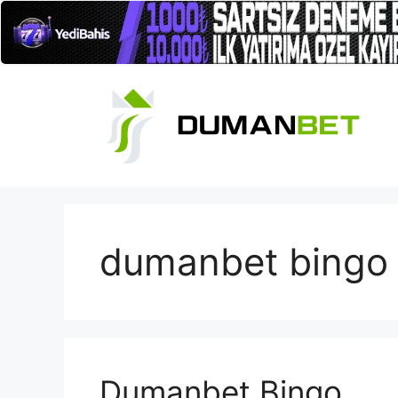
İçeriğe
atla
dumanbet bingo
Dumanbet Bingo