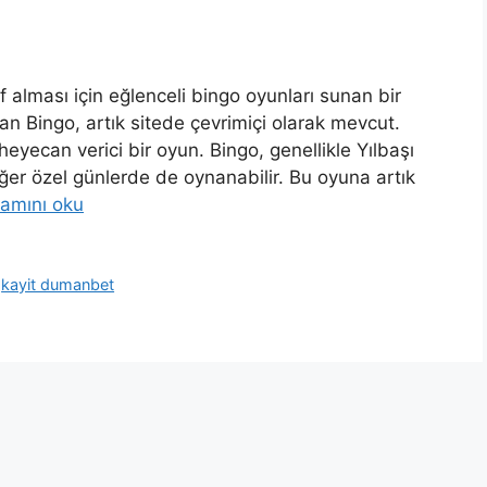
 alması için eğlenceli bingo oyunları sunan bir
olan Bingo, artık sitede çevrimiçi olarak mevcut.
ecan verici bir oyun. Bingo, genellikle Yılbaşı
er özel günlerde de oynanabilir. Bu oyuna artık
amını oku
,
kayit dumanbet