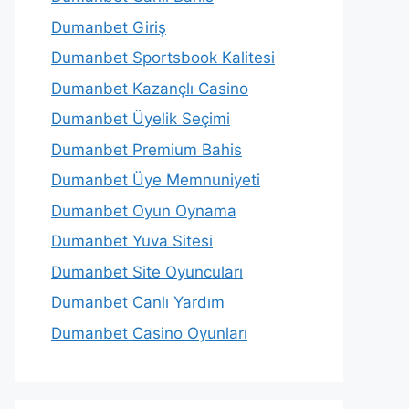
Dumanbet Giriş
Dumanbet Sportsbook Kalitesi
Dumanbet Kazançlı Casino
Dumanbet Üyelik Seçimi
Dumanbet Premium Bahis
Dumanbet Üye Memnuniyeti
Dumanbet Oyun Oynama
Dumanbet Yuva Sitesi
Dumanbet Site Oyuncuları
Dumanbet Canlı Yardım
Dumanbet Casino Oyunları