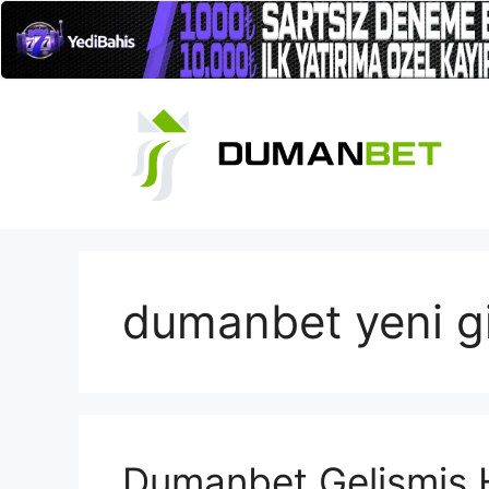
İçeriğe
atla
dumanbet yeni gi
Dumanbet Gelişmiş 