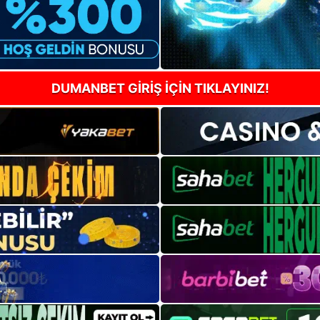
DUMANBET GİRİŞ İÇİN TIKLAYINIZ!