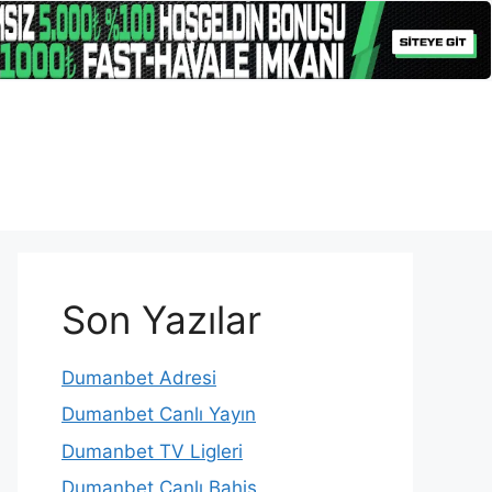
Son Yazılar
Dumanbet Adresi
Dumanbet Canlı Yayın
Dumanbet TV Ligleri
Dumanbet Canlı Bahis