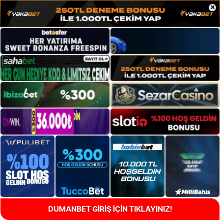
×
DUMANBET GİRİŞ İÇİN TIKLAYINIZ!