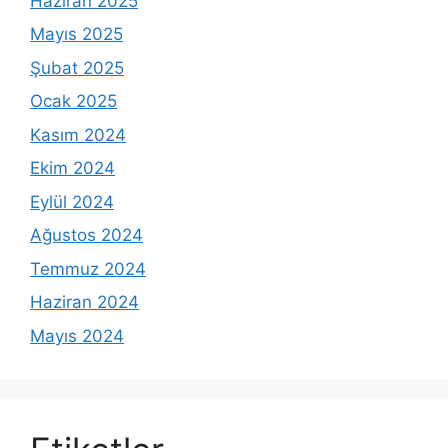
Haziran 2025
Mayıs 2025
Şubat 2025
Ocak 2025
Kasım 2024
Ekim 2024
Eylül 2024
Ağustos 2024
Temmuz 2024
Haziran 2024
Mayıs 2024