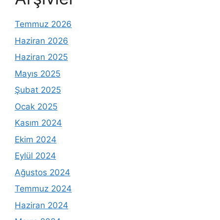
Temmuz 2026
Haziran 2026
Haziran 2025
Mayıs 2025
Şubat 2025
Ocak 2025
Kasım 2024
Ekim 2024
Eylül 2024
Ağustos 2024
Temmuz 2024
Haziran 2024