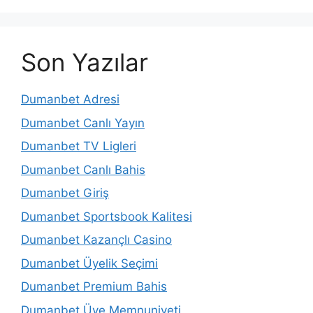
Son Yazılar
Dumanbet Adresi
Dumanbet Canlı Yayın
Dumanbet TV Ligleri
Dumanbet Canlı Bahis
Dumanbet Giriş
Dumanbet Sportsbook Kalitesi
Dumanbet Kazançlı Casino
Dumanbet Üyelik Seçimi
Dumanbet Premium Bahis
Dumanbet Üye Memnuniyeti