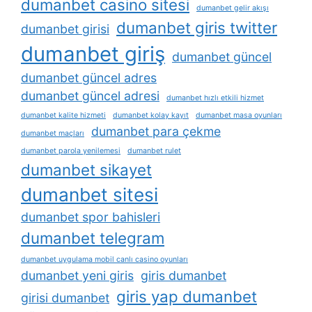
dumanbet casino sitesi
dumanbet gelir akışı
dumanbet giris twitter
dumanbet girisi
dumanbet giriş
dumanbet güncel
dumanbet güncel adres
dumanbet güncel adresi
dumanbet hızlı etkili hizmet
dumanbet kalite hizmeti
dumanbet kolay kayıt
dumanbet masa oyunları
dumanbet para çekme
dumanbet maçları
dumanbet parola yenilemesi
dumanbet rulet
dumanbet sikayet
dumanbet sitesi
dumanbet spor bahisleri
dumanbet telegram
dumanbet uygulama mobil canlı casino oyunları
dumanbet yeni giris
giris dumanbet
giris yap dumanbet
girisi dumanbet