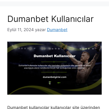
Dumanbet Kullanıcılar
Eylül 11, 2024
yazar
Dumanbet
Dumanbet kullanıcılar kullanıcılar site üzerinden