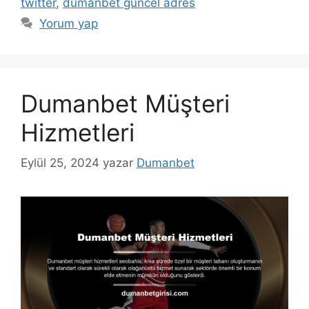
twitter
,
dumanbet güncel adres
Yorum yap
Dumanbet Müşteri
Hizmetleri
Eylül 25, 2024
yazar
Dumanbet