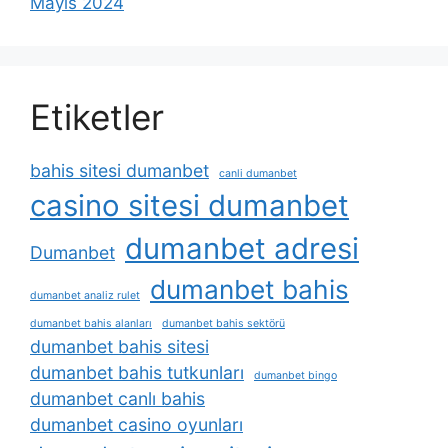
Mayıs 2024
Etiketler
bahis sitesi dumanbet
canli dumanbet
casino sitesi dumanbet
dumanbet adresi
Dumanbet
dumanbet bahis
dumanbet analiz rulet
dumanbet bahis alanları
dumanbet bahis sektörü
dumanbet bahis sitesi
dumanbet bahis tutkunları
dumanbet bingo
dumanbet canlı bahis
dumanbet casino oyunları