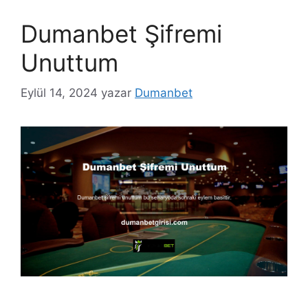
Dumanbet Şifremi
Unuttum
Eylül 14, 2024
yazar
Dumanbet