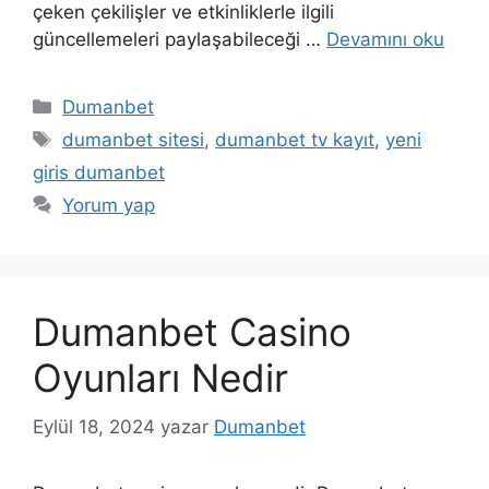
çeken çekilişler ve etkinliklerle ilgili
güncellemeleri paylaşabileceği …
Devamını oku
Kategoriler
Dumanbet
Etiketler
dumanbet sitesi
,
dumanbet tv kayıt
,
yeni
giris dumanbet
Yorum yap
Dumanbet Casino
Oyunları Nedir
Eylül 18, 2024
yazar
Dumanbet