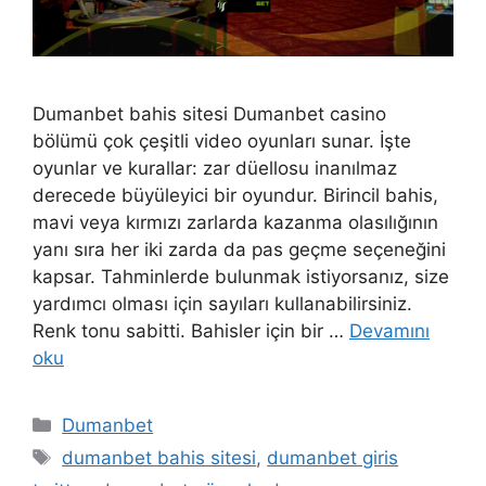
Dumanbet bahis sitesi Dumanbet casino
bölümü çok çeşitli video oyunları sunar. İşte
oyunlar ve kurallar: zar düellosu inanılmaz
derecede büyüleyici bir oyundur. Birincil bahis,
mavi veya kırmızı zarlarda kazanma olasılığının
yanı sıra her iki zarda da pas geçme seçeneğini
kapsar. Tahminlerde bulunmak istiyorsanız, size
yardımcı olması için sayıları kullanabilirsiniz.
Renk tonu sabitti. Bahisler için bir …
Devamını
oku
Kategoriler
Dumanbet
Etiketler
dumanbet bahis sitesi
,
dumanbet giris