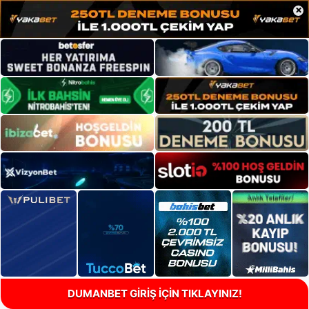
×
DUMANBET GİRİŞ İÇİN TIKLAYINIZ!