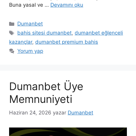
Buna yasal ve …
Devamını oku
Kategoriler
Dumanbet
Etiketler
bahis sitesi dumanbet
,
dumanbet eğlenceli
kazançlar
,
dumanbet premium bahis
Yorum yap
Dumanbet Üye
Memnuniyeti
Haziran 24, 2026
yazar
Dumanbet