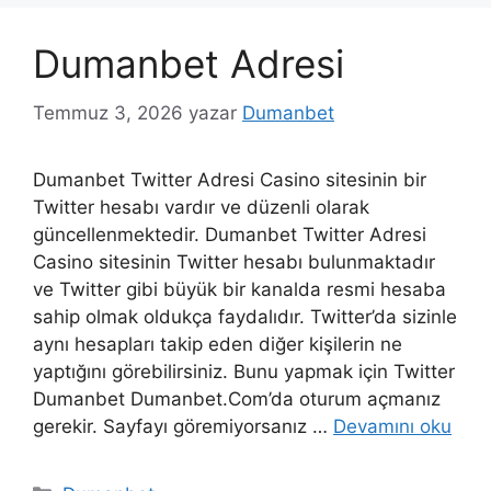
Dumanbet Adresi
Temmuz 3, 2026
yazar
Dumanbet
Dumanbet Twitter Adresi Casino sitesinin bir
Twitter hesabı vardır ve düzenli olarak
güncellenmektedir. Dumanbet Twitter Adresi
Casino sitesinin Twitter hesabı bulunmaktadır
ve Twitter gibi büyük bir kanalda resmi hesaba
sahip olmak oldukça faydalıdır. Twitter’da sizinle
aynı hesapları takip eden diğer kişilerin ne
yaptığını görebilirsiniz. Bunu yapmak için Twitter
Dumanbet Dumanbet.Com’da oturum açmanız
gerekir. Sayfayı göremiyorsanız …
Devamını oku
Kategoriler