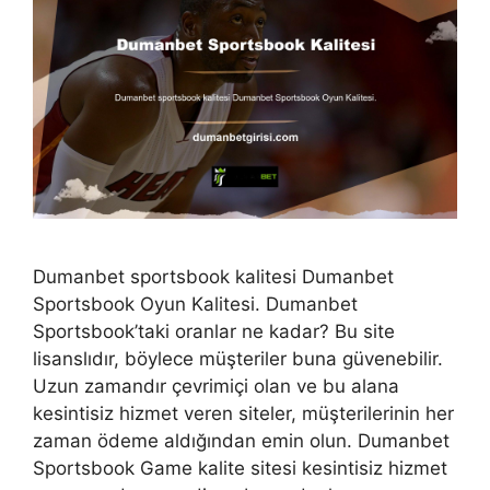
Dumanbet sportsbook kalitesi Dumanbet
Sportsbook Oyun Kalitesi. Dumanbet
Sportsbook’taki oranlar ne kadar? Bu site
lisanslıdır, böylece müşteriler buna güvenebilir.
Uzun zamandır çevrimiçi olan ve bu alana
kesintisiz hizmet veren siteler, müşterilerinin her
zaman ödeme aldığından emin olun. Dumanbet
Sportsbook Game kalite sitesi kesintisiz hizmet