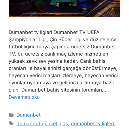
Dumanbet tv ligleri Dumanbet TV UEFA
Şampiyonlar Ligi, Çin Süper Ligi ve düzinelerce
futbol ligini dünya çapında ücretsiz Dumanbet
TV, bu ücretsiz canlı maç izleme hizmeti en
yüksek zevk seviyesine kadar. Canlı bahis
oranları ile hayallerinizi gerçeğe dönüştürmeye,
heyecan verici maçları izlemeye, heyecan verici
oyunlar oynamaya ve gelirinizi artırmaya hazır
olun. Dumanbet bahis sitesinin forumları, …
Devamını oku
Kategoriler
Dumanbet
Etiketler
dumanbet güncel giriş
,
dumanbet tv ligleri
,