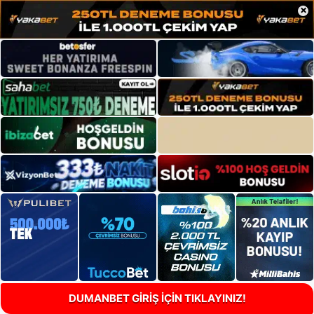
×
DUMANBET GİRİŞ İÇİN TIKLAYINIZ!