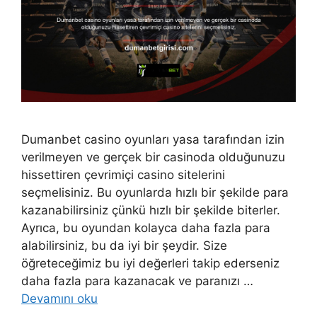
Dumanbet casino oyunları yasa tarafından izin
verilmeyen ve gerçek bir casinoda olduğunuzu
hissettiren çevrimiçi casino sitelerini
seçmelisiniz. Bu oyunlarda hızlı bir şekilde para
kazanabilirsiniz çünkü hızlı bir şekilde biterler.
Ayrıca, bu oyundan kolayca daha fazla para
alabilirsiniz, bu da iyi bir şeydir. Size
öğreteceğimiz bu iyi değerleri takip ederseniz
daha fazla para kazanacak ve paranızı …
Devamını oku