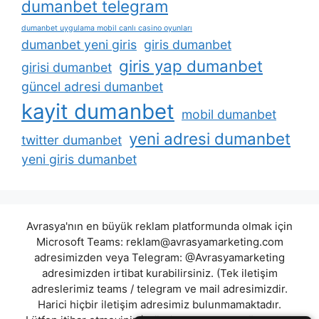
dumanbet telegram
dumanbet uygulama mobil canlı casino oyunları
dumanbet yeni giris
giris dumanbet
giris yap dumanbet
girisi dumanbet
güncel adresi dumanbet
kayit dumanbet
mobil dumanbet
yeni adresi dumanbet
twitter dumanbet
yeni giris dumanbet
Avrasya'nın en büyük reklam platformunda olmak için
Microsoft Teams:
reklam@avrasyamarketing.com
adresimizden veya Telegram: @Avrasyamarketing
adresimizden irtibat kurabilirsiniz. (Tek iletişim
adreslerimiz teams / telegram ve mail adresimizdir.
Harici hiçbir iletişim adresimiz bulunmamaktadır.