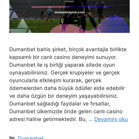
Dumanbet bahis şirket, birçok avantajla birlikte
kapsamlı bir canlı casino deneyimi sunuyor.
Dumanbet ile iş birliği yaparak sitede oyun
oynayabilirsiniz. Gerçek krupiyeler ve gerçek
oyuncularla etkileşim kurarak, gerçek
ödemelerden daha büyük ödüller elde edebilir
ve daha özgün bir deneyim yaşayabilirsiniz.
Dumanbet sağladığı faydalar ve fırsatlar,
Dumanbet ülkemizde önde gelen canlı casino
adresi haline getirmektedir. Bu, …
Devamını oku
Kategoriler
Dumanbet