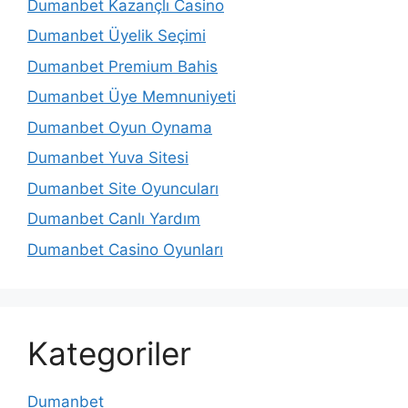
Dumanbet Kazançlı Casino
Dumanbet Üyelik Seçimi
Dumanbet Premium Bahis
Dumanbet Üye Memnuniyeti
Dumanbet Oyun Oynama
Dumanbet Yuva Sitesi
Dumanbet Site Oyuncuları
Dumanbet Canlı Yardım
Dumanbet Casino Oyunları
Kategoriler
Dumanbet