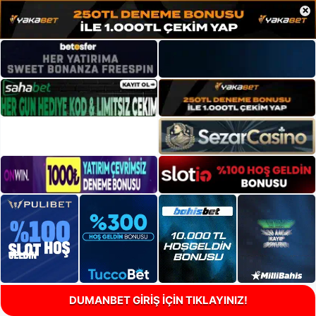
×
DUMANBET GİRİŞ İÇİN TIKLAYINIZ!