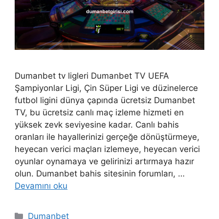
Dumanbet tv ligleri Dumanbet TV UEFA
Şampiyonlar Ligi, Çin Süper Ligi ve düzinelerce
futbol ligini dünya çapında ücretsiz Dumanbet
TV, bu ücretsiz canlı maç izleme hizmeti en
yüksek zevk seviyesine kadar. Canlı bahis
oranları ile hayallerinizi gerçeğe dönüştürmeye,
heyecan verici maçları izlemeye, heyecan verici
oyunlar oynamaya ve gelirinizi artırmaya hazır
olun. Dumanbet bahis sitesinin forumları, …
Devamını oku
Kategoriler
Dumanbet