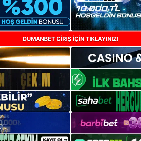
DUMANBET GİRİŞ İÇİN TIKLAYINIZ!