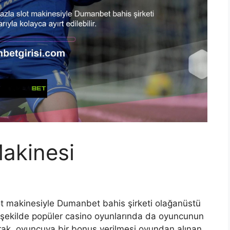
akinesi
t makinesiyle Dumanbet bahis şirketi olağanüstü
er şekilde popüler casino oyunlarında da oyuncunun
larak, oyuncuya bir bonus verilmesi oyundan alınan