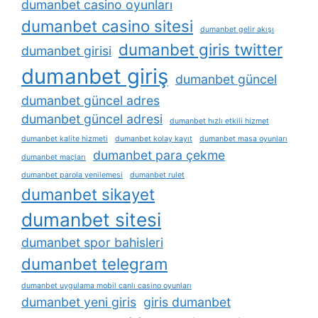
dumanbet casino oyunları
dumanbet casino sitesi
dumanbet gelir akışı
dumanbet giris twitter
dumanbet girisi
dumanbet giriş
dumanbet güncel
dumanbet güncel adres
dumanbet güncel adresi
dumanbet hızlı etkili hizmet
dumanbet kalite hizmeti
dumanbet kolay kayıt
dumanbet masa oyunları
dumanbet para çekme
dumanbet maçları
dumanbet parola yenilemesi
dumanbet rulet
dumanbet sikayet
dumanbet sitesi
dumanbet spor bahisleri
dumanbet telegram
dumanbet uygulama mobil canlı casino oyunları
dumanbet yeni giris
giris dumanbet