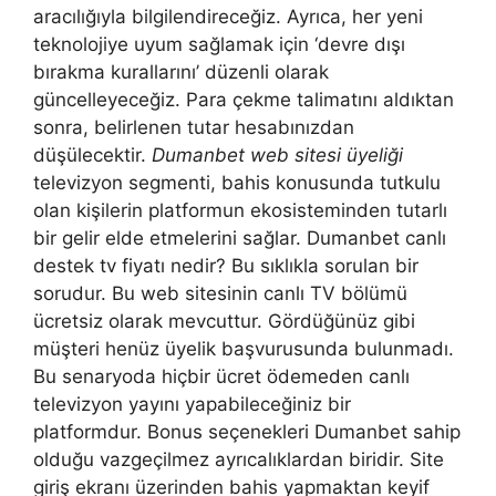
aracılığıyla bilgilendireceğiz. Ayrıca, her yeni
teknolojiye uyum sağlamak için ‘devre dışı
bırakma kurallarını’ düzenli olarak
güncelleyeceğiz. Para çekme talimatını aldıktan
sonra, belirlenen tutar hesabınızdan
düşülecektir.
Dumanbet web sitesi üyeliği
televizyon segmenti, bahis konusunda tutkulu
olan kişilerin platformun ekosisteminden tutarlı
bir gelir elde etmelerini sağlar. Dumanbet canlı
destek tv fiyatı nedir? Bu sıklıkla sorulan bir
sorudur. Bu web sitesinin canlı TV bölümü
ücretsiz olarak mevcuttur. Gördüğünüz gibi
müşteri henüz üyelik başvurusunda bulunmadı.
Bu senaryoda hiçbir ücret ödemeden canlı
televizyon yayını yapabileceğiniz bir
platformdur. Bonus seçenekleri Dumanbet sahip
olduğu vazgeçilmez ayrıcalıklardan biridir. Site
giriş ekranı üzerinden bahis yapmaktan keyif