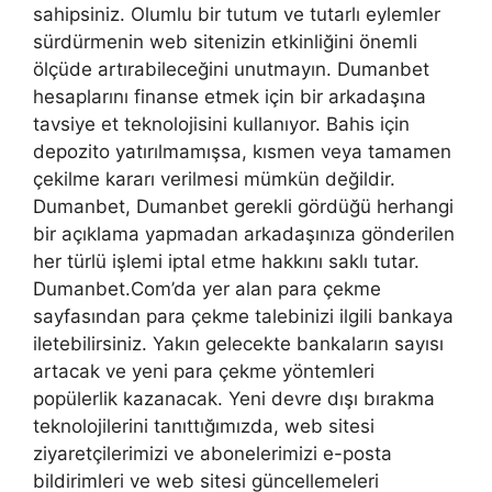
sahipsiniz. Olumlu bir tutum ve tutarlı eylemler
sürdürmenin web sitenizin etkinliğini önemli
ölçüde artırabileceğini unutmayın. Dumanbet
hesaplarını finanse etmek için bir arkadaşına
tavsiye et teknolojisini kullanıyor. Bahis için
depozito yatırılmamışsa, kısmen veya tamamen
çekilme kararı verilmesi mümkün değildir.
Dumanbet, Dumanbet gerekli gördüğü herhangi
bir açıklama yapmadan arkadaşınıza gönderilen
her türlü işlemi iptal etme hakkını saklı tutar.
Dumanbet.Com’da yer alan para çekme
sayfasından para çekme talebinizi ilgili bankaya
iletebilirsiniz. Yakın gelecekte bankaların sayısı
artacak ve yeni para çekme yöntemleri
popülerlik kazanacak. Yeni devre dışı bırakma
teknolojilerini tanıttığımızda, web sitesi
ziyaretçilerimizi ve abonelerimizi e-posta
bildirimleri ve web sitesi güncellemeleri