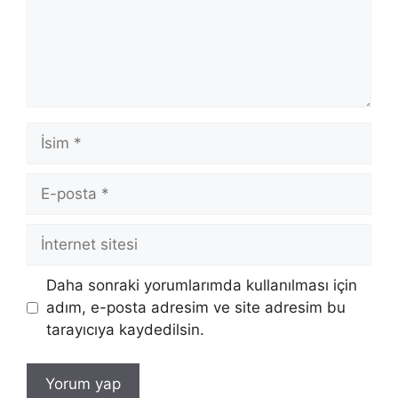
İsim
E-
posta
İnternet
sitesi
Daha sonraki yorumlarımda kullanılması için
adım, e-posta adresim ve site adresim bu
tarayıcıya kaydedilsin.