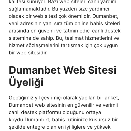
kalitesi sunuyor. Bazı web siteleri canlı yardım
sağlamamaktadır. Bu yüzden size yardımcı
olacak bir web sitesi çok önemlidir. Dumanbet,
yeni adresinin yanı sıra tüm online bahis siteleri
arasında en güvenli ve tatmin edici canlı destek
sistemine de sahip. Bu, teslimat hizmetlerini ve
hizmet sözleşmelerini tartışmak için çok uygun
bir web sitesidir.
Dumanbet Web Sitesi
Üyeliği
Geçtiğimiz yıl çevrimiçi olarak yapılan bir anket,
Dumanbet web sitesinin en güvenilir ve verimli
canlı destek platformu olduğunu ortaya
koydu.Dumanbet, bahis rutininize kusursuz bir
şekilde entegre olan en iyi liglere ve yüksek