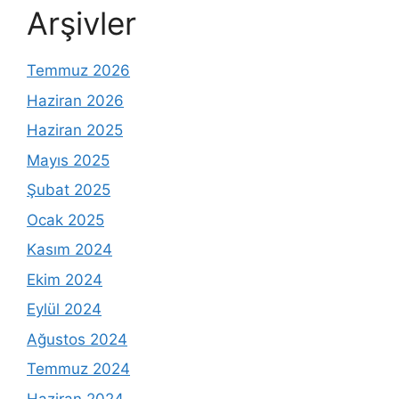
Arşivler
Temmuz 2026
Haziran 2026
Haziran 2025
Mayıs 2025
Şubat 2025
Ocak 2025
Kasım 2024
Ekim 2024
Eylül 2024
Ağustos 2024
Temmuz 2024
Haziran 2024