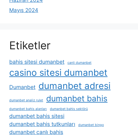
Mayıs 2024
Etiketler
bahis sitesi dumanbet
canli dumanbet
casino sitesi dumanbet
dumanbet adresi
Dumanbet
dumanbet bahis
dumanbet analiz rulet
dumanbet bahis alanları
dumanbet bahis sektörü
dumanbet bahis sitesi
dumanbet bahis tutkunları
dumanbet bingo
dumanbet canlı bahis