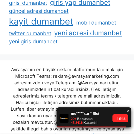
giris yap dumanbet
girisi dumanbet
güncel adresi dumanbet
kayit dumanbet
mobil dumanbet
yeni adresi dumanbet
twitter dumanbet
yeni giris dumanbet
Avrasya'nın en büyük reklam platformunda olmak için
Microsoft Teams:
reklam@avrasyamarketing.com
adresimizden veya Telegram: @Avrasyamarketing
adresimizden irtibat kurabilirsiniz. (Tek iletişim
adreslerimiz teams / telegram ve mail adresimizdir.
Harici hiçbir iletişim adresimiz bulunmamaktadır.
Lütfen itibar etmeyiniz.) Türkiye yasalarına göre 7258
sayılı kanun uyarınca yasa dışı bahis oynamanın
cezaları mevcuttur. Şu an bulunduğunuz site hiç bir
şekilde illegal bahis oyunları oynatmıyor ve oynamaya