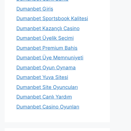
Dumanbet Giriş
Dumanbet Sportsbook Kalitesi
Dumanbet Kazançlı Casino
Dumanbet Üyelik Seçimi
Dumanbet Premium Bahis
Dumanbet Üye Memnuniyeti
Dumanbet Oyun Oynama
Dumanbet Yuva Sitesi
Dumanbet Site Oyuncuları
Dumanbet Canlı Yardım
Dumanbet Casino Oyunları