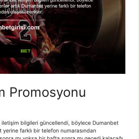
ım Promosyonu
etişim bilgileri güncellendi, böylece Dumanbet
t yerine farklı bir telefon numarasından
 sonra mı yoksa bir hafta sonra mı geçerli kalacağı