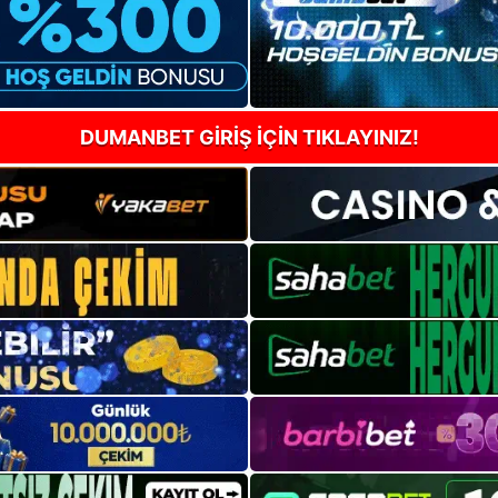
DUMANBET GİRİŞ İÇİN TIKLAYINIZ!