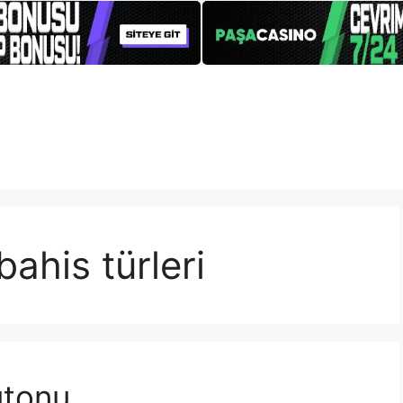
ahis türleri
tonu