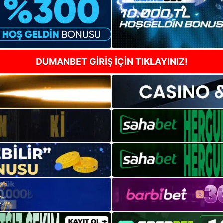
DUMANBET GİRİŞ İÇİN TIKLAYINIZ!