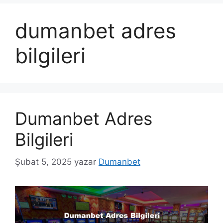
dumanbet adres
bilgileri
Dumanbet Adres
Bilgileri
Şubat 5, 2025
yazar
Dumanbet