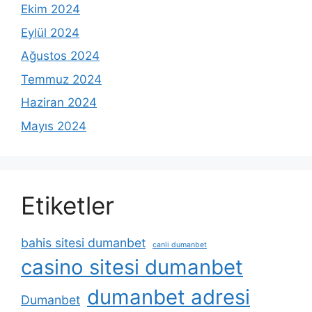
Ekim 2024
Eylül 2024
Ağustos 2024
Temmuz 2024
Haziran 2024
Mayıs 2024
Etiketler
bahis sitesi dumanbet
canli dumanbet
casino sitesi dumanbet
dumanbet adresi
Dumanbet