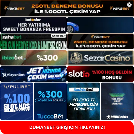
×
DUMANBET GİRİŞ İÇİN TIKLAYINIZ!