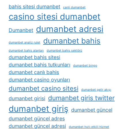
bahis sitesi dumanbet
canli dumanbet
casino sitesi dumanbet
dumanbet adresi
Dumanbet
dumanbet bahis
dumanbet analiz rulet
dumanbet bahis alanları
dumanbet bahis sektörü
dumanbet bahis sitesi
dumanbet bahis tutkunları
dumanbet bingo
dumanbet canlı bahis
dumanbet casino oyunları
dumanbet casino sitesi
dumanbet gelir akışı
dumanbet giris twitter
dumanbet girisi
dumanbet giriş
dumanbet güncel
dumanbet güncel adres
dumanbet güncel adresi
dumanbet hızlı etkili hizmet