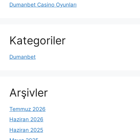
Dumanbet Casino Oyunları
Kategoriler
Dumanbet
Arşivler
Temmuz 2026
Haziran 2026
Haziran 2025