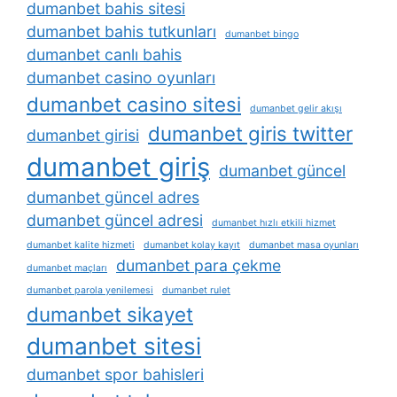
dumanbet bahis sitesi
dumanbet bahis tutkunları
dumanbet bingo
dumanbet canlı bahis
dumanbet casino oyunları
dumanbet casino sitesi
dumanbet gelir akışı
dumanbet giris twitter
dumanbet girisi
dumanbet giriş
dumanbet güncel
dumanbet güncel adres
dumanbet güncel adresi
dumanbet hızlı etkili hizmet
dumanbet kalite hizmeti
dumanbet kolay kayıt
dumanbet masa oyunları
dumanbet para çekme
dumanbet maçları
dumanbet parola yenilemesi
dumanbet rulet
dumanbet sikayet
dumanbet sitesi
dumanbet spor bahisleri