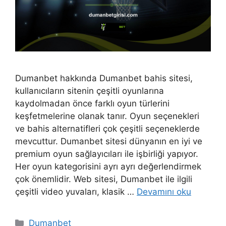
Dumanbet hakkında Dumanbet bahis sitesi,
kullanıcıların sitenin çeşitli oyunlarına
kaydolmadan önce farklı oyun türlerini
keşfetmelerine olanak tanır. Oyun seçenekleri
ve bahis alternatifleri çok çeşitli seçeneklerde
mevcuttur. Dumanbet sitesi dünyanın en iyi ve
premium oyun sağlayıcıları ile işbirliği yapıyor.
Her oyun kategorisini ayrı ayrı değerlendirmek
çok önemlidir. Web sitesi, Dumanbet ile ilgili
çeşitli video yuvaları, klasik …
Devamını oku
Kategoriler
Dumanbet