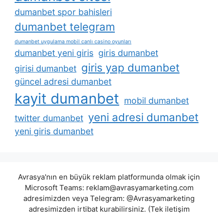
dumanbet spor bahisleri
dumanbet telegram
dumanbet uygulama mobil canlı casino oyunları
dumanbet yeni giris
giris dumanbet
giris yap dumanbet
girisi dumanbet
güncel adresi dumanbet
kayit dumanbet
mobil dumanbet
yeni adresi dumanbet
twitter dumanbet
yeni giris dumanbet
Avrasya'nın en büyük reklam platformunda olmak için
Microsoft Teams:
reklam@avrasyamarketing.com
adresimizden veya Telegram: @Avrasyamarketing
adresimizden irtibat kurabilirsiniz. (Tek iletişim