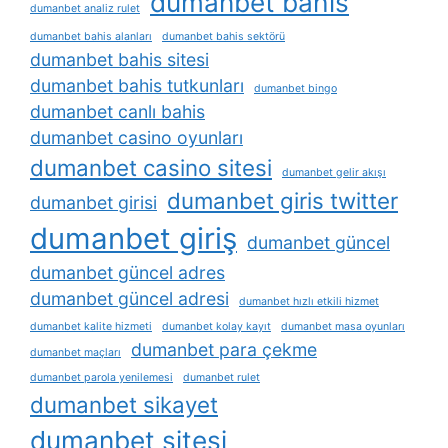
dumanbet bahis
dumanbet analiz rulet
dumanbet bahis alanları
dumanbet bahis sektörü
dumanbet bahis sitesi
dumanbet bahis tutkunları
dumanbet bingo
dumanbet canlı bahis
dumanbet casino oyunları
dumanbet casino sitesi
dumanbet gelir akışı
dumanbet giris twitter
dumanbet girisi
dumanbet giriş
dumanbet güncel
dumanbet güncel adres
dumanbet güncel adresi
dumanbet hızlı etkili hizmet
dumanbet kalite hizmeti
dumanbet kolay kayıt
dumanbet masa oyunları
dumanbet para çekme
dumanbet maçları
dumanbet parola yenilemesi
dumanbet rulet
dumanbet sikayet
dumanbet sitesi