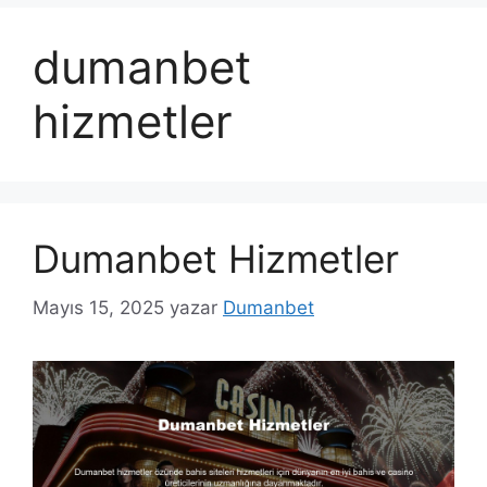
dumanbet
hizmetler
Dumanbet Hizmetler
Mayıs 15, 2025
yazar
Dumanbet