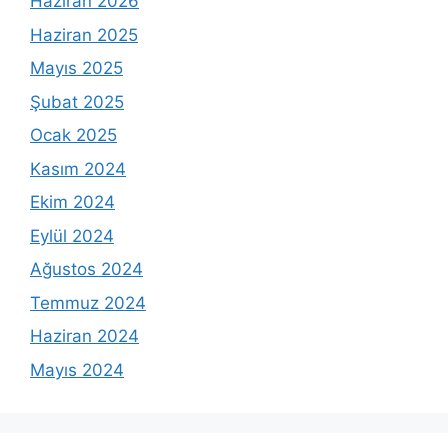
Haziran 2026
Haziran 2025
Mayıs 2025
Şubat 2025
Ocak 2025
Kasım 2024
Ekim 2024
Eylül 2024
Ağustos 2024
Temmuz 2024
Haziran 2024
Mayıs 2024