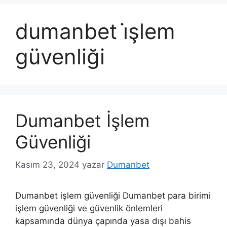
dumanbet i̇şlem
güvenliği
Dumanbet İşlem
Güvenliği
Kasım 23, 2024
yazar
Dumanbet
Dumanbet işlem güvenliği Dumanbet para birimi
işlem güvenliği ve güvenlik önlemleri
kapsamında dünya çapında yasa dışı bahis