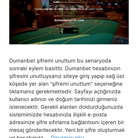
Dumanbet şifremi unuttum bu senaryoda
sonraki eylem basittir. Dumanbet hesabınızın
şifresini unuttuysanız siteye giriş yapıp sağ üst
köşede yer alan “şifremi unuttum” seçeneğine
tıklamanız gerekmektedir. Sayfayı açtığınızda
kullanıcı adınızı ve doğum tarihinizi girmeniz
istenecektir. Gerekli alanları doldurduğunuzda
sistemimizde hesabınızla ilişkili e-posta
adresinize şifre sıfırlama bağlantısını içeren bir
mesaj gönderilecektir. Yeni bir şifre oluşturmak
ve hesabınıza …
Devamını oku