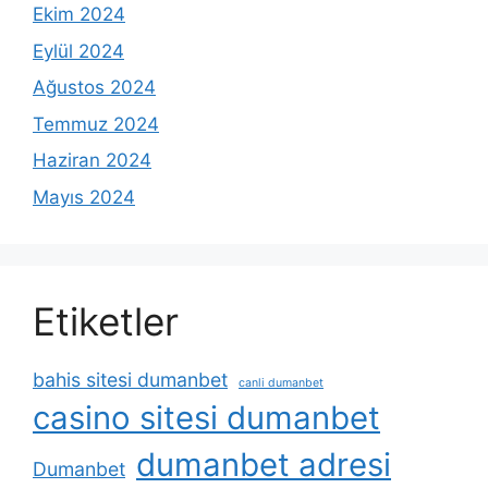
Ekim 2024
Eylül 2024
Ağustos 2024
Temmuz 2024
Haziran 2024
Mayıs 2024
Etiketler
bahis sitesi dumanbet
canli dumanbet
casino sitesi dumanbet
dumanbet adresi
Dumanbet