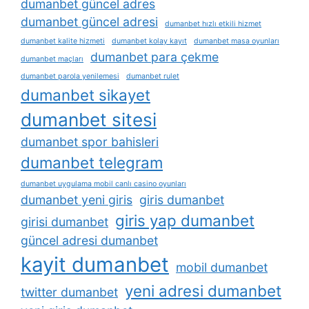
dumanbet güncel adres
dumanbet güncel adresi
dumanbet hızlı etkili hizmet
dumanbet kalite hizmeti
dumanbet kolay kayıt
dumanbet masa oyunları
dumanbet para çekme
dumanbet maçları
dumanbet parola yenilemesi
dumanbet rulet
dumanbet sikayet
dumanbet sitesi
dumanbet spor bahisleri
dumanbet telegram
dumanbet uygulama mobil canlı casino oyunları
dumanbet yeni giris
giris dumanbet
giris yap dumanbet
girisi dumanbet
güncel adresi dumanbet
kayit dumanbet
mobil dumanbet
yeni adresi dumanbet
twitter dumanbet