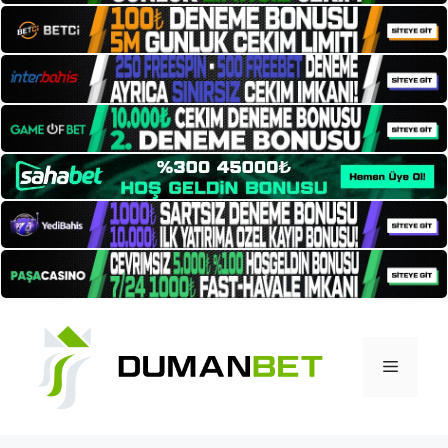
İçeriğe
atla
Menü