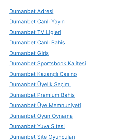
Dumanbet Adresi
Dumanbet Canlı Yayın
Dumanbet TV Ligleri
Dumanbet Canlı Bahis
Dumanbet Giriş
Dumanbet Sportsbook Kalitesi
Dumanbet Kazançlı Casino
Dumanbet Üyelik Seçimi
Dumanbet Premium Bahis
Dumanbet Üye Memnuniyeti
Dumanbet Oyun Oynama
Dumanbet Yuva Sitesi
Dumanbet Site Oyuncuları