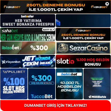
×
DUMANBET GİRİŞ İÇİN TIKLAYINIZ!