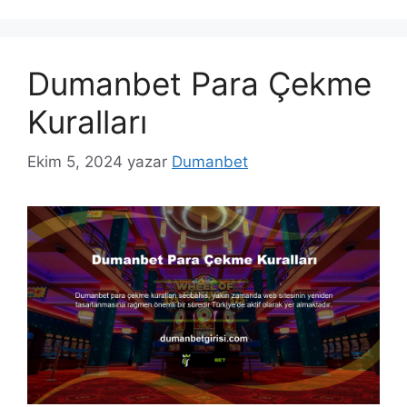
Dumanbet Para Çekme
Kuralları
Ekim 5, 2024
yazar
Dumanbet