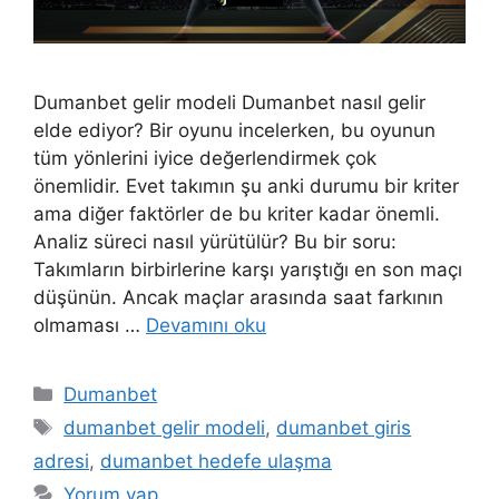
Dumanbet gelir modeli Dumanbet nasıl gelir
elde ediyor? Bir oyunu incelerken, bu oyunun
tüm yönlerini iyice değerlendirmek çok
önemlidir. Evet takımın şu anki durumu bir kriter
ama diğer faktörler de bu kriter kadar önemli.
Analiz süreci nasıl yürütülür? Bu bir soru:
Takımların birbirlerine karşı yarıştığı en son maçı
düşünün. Ancak maçlar arasında saat farkının
olmaması …
Devamını oku
Kategoriler
Dumanbet
Etiketler
dumanbet gelir modeli
,
dumanbet giris
adresi
,
dumanbet hedefe ulaşma
Yorum yap