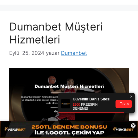
Dumanbet Müşteri
Hizmetleri
Eylül 25, 2024
yazar
Dumanbet
×