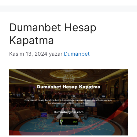
Dumanbet Hesap
Kapatma
Kasım 13, 2024
yazar
Dumanbet