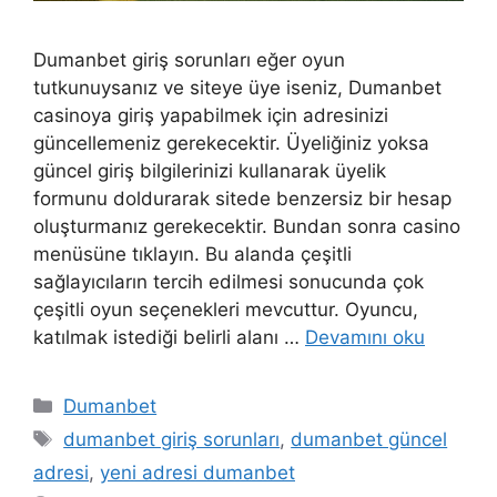
Dumanbet giriş sorunları eğer oyun
tutkunuysanız ve siteye üye iseniz, Dumanbet
casinoya giriş yapabilmek için adresinizi
güncellemeniz gerekecektir. Üyeliğiniz yoksa
güncel giriş bilgilerinizi kullanarak üyelik
formunu doldurarak sitede benzersiz bir hesap
oluşturmanız gerekecektir. Bundan sonra casino
menüsüne tıklayın. Bu alanda çeşitli
sağlayıcıların tercih edilmesi sonucunda çok
çeşitli oyun seçenekleri mevcuttur. Oyuncu,
katılmak istediği belirli alanı …
Devamını oku
Kategoriler
Dumanbet
Etiketler
dumanbet giriş sorunları
,
dumanbet güncel
adresi
,
yeni adresi dumanbet