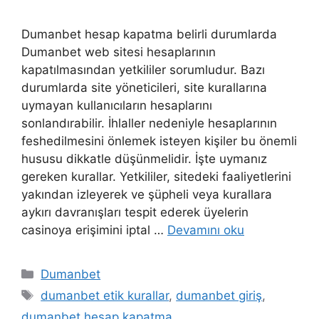
Dumanbet hesap kapatma belirli durumlarda
Dumanbet web sitesi hesaplarının
kapatılmasından yetkililer sorumludur. Bazı
durumlarda site yöneticileri, site kurallarına
uymayan kullanıcıların hesaplarını
sonlandırabilir. İhlaller nedeniyle hesaplarının
feshedilmesini önlemek isteyen kişiler bu önemli
hususu dikkatle düşünmelidir. İşte uymanız
gereken kurallar. Yetkililer, sitedeki faaliyetlerini
yakından izleyerek ve şüpheli veya kurallara
aykırı davranışları tespit ederek üyelerin
casinoya erişimini iptal …
Devamını oku
Kategoriler
Dumanbet
Etiketler
dumanbet etik kurallar
,
dumanbet giriş
,
dumanbet hesap kapatma